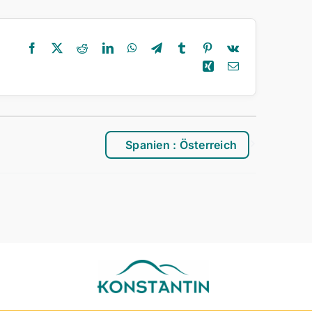
Facebook
X
Reddit
LinkedIn
WhatsApp
Telegram
Tumblr
Pinterest
Vk
Xing
E-
Mail
Spanien : Österreich