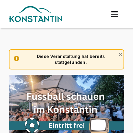
Zum
Inhalt
Toggle
springen
Navigat
Über Uns
Menü
×
Diese Veranstaltung hat bereits
stattgefunden.
Events