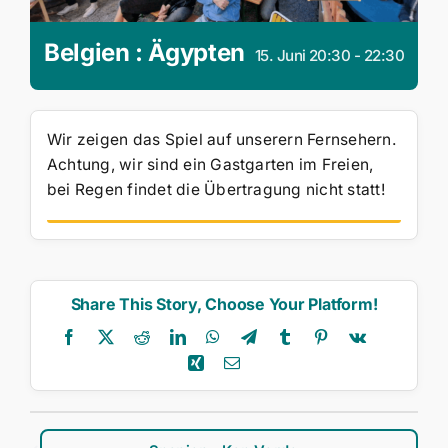
Belgien : Ägypten
15. Juni 20:30
-
22:30
Wir zeigen das Spiel auf unserern Fernsehern.
Achtung, wir sind ein Gastgarten im Freien,
bei Regen findet die Übertragung nicht statt!
Share This Story, Choose Your Platform!
Facebook
X
Reddit
LinkedIn
WhatsApp
Telegram
Tumblr
Pinterest
Vk
Xing
E-
Mail